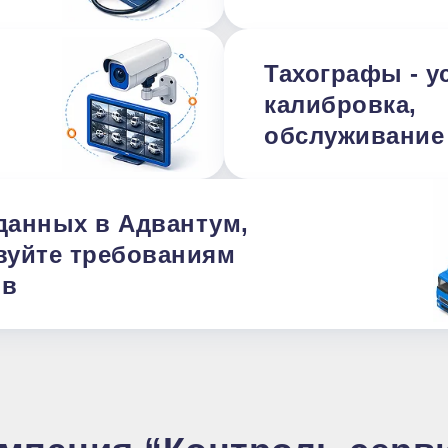
Тахографы - у
калибровка,
обслуживание
данных в Адвантум,
вуйте требованиям
ов