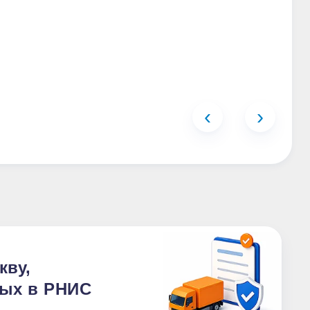
‹
›
кву,
ных в РНИС