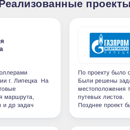
Реализованные проект
ия
а
роллерами
По проекту было 
и г. Липецка На
Были решены зад
товые
местоположения т
я маршрута,
путевых листов.
 и др задач
Позднее проект б