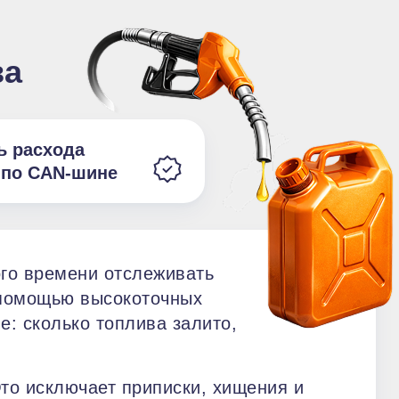
ва
ь расхода
 по CAN-шине
го времени отслеживать
 помощью высокоточных
е: сколько топлива залито,
то исключает приписки, хищения и