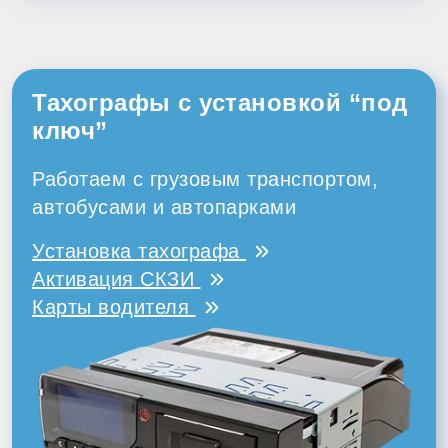
Тахографы с установкой “под
ключ”
Работаем с грузовым транспортом,
автобусами и автопарками
Установка тахографа
Активация СКЗИ
Карты водителя