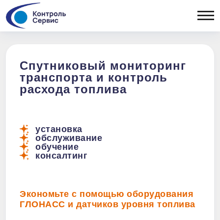
ОТРАСЛЕВЫЕ РЕШЕНИЯ
Сельхозтехника
ОБОРУДОВАНИЕ
Спецтехника
Легковой
Бортовые
Спутниковый мониторинг
коммерческий
контроллеры
транспорта и контроль
ПОРТФ
транспорт
Датчики уровня
расхода топлива
Рефрижераторы
топлива
Топливозаправщики
Периферия
Дизельные генераторы
Тахографы
Тепловозы
установка
обслуживание
Вывоз ТБО
обучение
консалтинг
Экономьте с помощью оборудования
ГЛОНАСС и датчиков уровня топлива