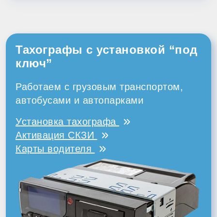
Тахографы с установкой “под
ключ”
Работаем с грузовым транспортом,
автобусами и автопарками
Установка тахографа
Активация СКЗИ
Карты водителя