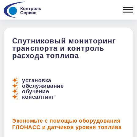
ОТРАСЛЕВЫЕ РЕШЕНИЯ
Сельхозтехника
ОБОРУДОВАНИЕ
Спецтехника
Легковой
Бортовые
Спутниковый мониторинг
коммерческий
контроллеры
транспорта и контроль
ПОРТФ
транспорт
Датчики уровня
расхода топлива
Рефрижераторы
топлива
Топливозаправщики
Периферия
Дизельные генераторы
Тахографы
Тепловозы
установка
обслуживание
Вывоз ТБО
обучение
консалтинг
Экономьте с помощью оборудования
ГЛОНАСС и датчиков уровня топлива